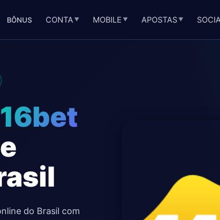
CONTA
MOBILE
APOSTAS
SOCI
BÔNUS
▼
▼
▼
116bet
ne
asil
nline do Brasil com