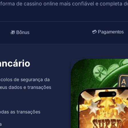
aforma de cassino online mais confiável e completa do
💳 Pagamentos
🎁 Bônus
ancário
ocolos de segurança da
 seus dados e transações
odas as transações
a