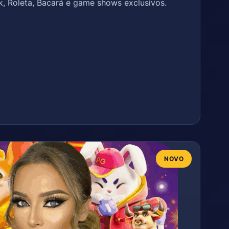
k, Roleta, Bacará e game shows exclusivos.
NOVO