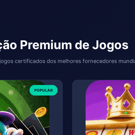
ção Premium de Jogos
jogos certificados dos melhores fornecedores mundi
POPULAR