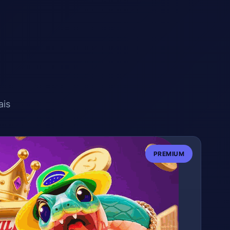
ais
PREMIUM