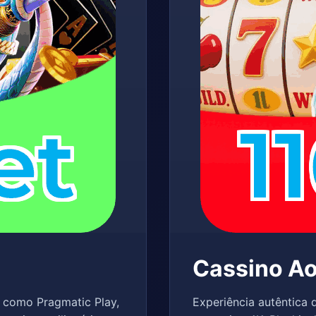
Cassino Ao
s como Pragmatic Play,
Experiência autêntica 