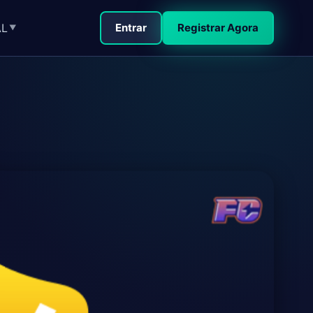
AL
Entrar
Registrar Agora
▼