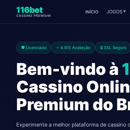
116bet
JOGOS
INÍCIO
▼
CASSINO PREMIUM
🛡️ Licenciado
⭐ 4.9/5 Avaliação
🔒 SSL Seguro
Bem-vindo à
Cassino Onli
Premium do Br
Experimente a melhor plataforma de cassino o