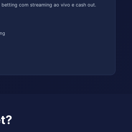
betting com streaming ao vivo e cash out.
ing
et?