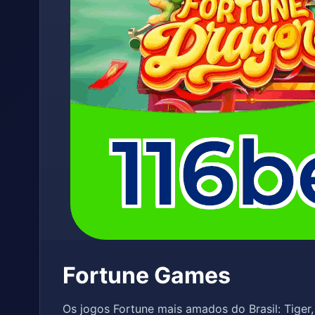
Fortune Games
Os jogos Fortune mais amados do Brasil: Tiger,