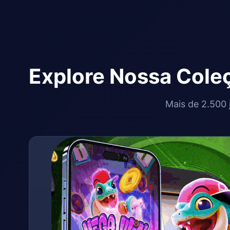
Explore Nossa Cole
Mais de 2.500 