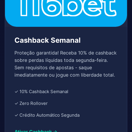
Cashback Semanal
Proteção garantida! Receba 10% de cashback
sobre perdas líquidas toda segunda-feira.
Sem requisitos de apostas - saque
imediatamente ou jogue com liberdade total.
✓ 10% Cashback Semanal
✓ Zero Rollover
✓ Crédito Automático Segunda
Ativar Cashback →