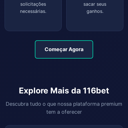
solicitações
sacar seus
necessárias.
ganhos.
Começar Agora
Explore Mais da 116bet
Descubra tudo o que nossa plataforma premium
tem a oferecer