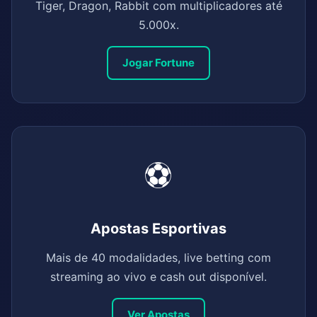
Tiger, Dragon, Rabbit com multiplicadores até
5.000x.
Jogar Fortune
⚽
Apostas Esportivas
Mais de 40 modalidades, live betting com
streaming ao vivo e cash out disponível.
Ver Apostas