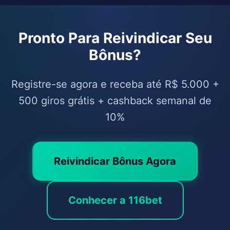
Pronto Para Reivindicar Seu
Bônus?
Registre-se agora e receba até R$ 5.000 +
500 giros grátis + cashback semanal de
10%
Reivindicar Bônus Agora
Conhecer a 116bet