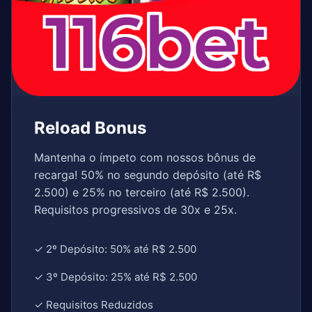
Reload Bonus
Mantenha o ímpeto com nossos bônus de
recarga! 50% no segundo depósito (até R$
2.500) e 25% no terceiro (até R$ 2.500).
Requisitos progressivos de 30x e 25x.
✓ 2º Depósito: 50% até R$ 2.500
✓ 3º Depósito: 25% até R$ 2.500
✓ Requisitos Reduzidos