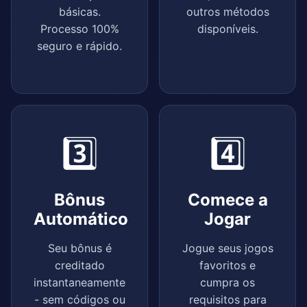
básicas.
outros métodos
Processo 100%
disponíveis.
seguro e rápido.
3️⃣
4️⃣
Bônus
Comece a
Automático
Jogar
Seu bônus é
Jogue seus jogos
creditado
favoritos e
instantaneamente
cumpra os
- sem códigos ou
requisitos para