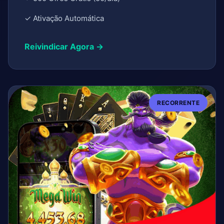
✓ Ativação Automática
Reivindicar Agora →
RECORRENTE