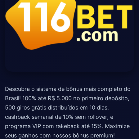
Descubra o sistema de bônus mais completo do
Brasil! 100% até R$ 5.000 no primeiro depósito,
500 giros grátis distribuídos em 10 dias,
cashback semanal de 10% sem rollover, e
programa VIP com rakeback até 15%. Maximize
seus ganhos com nossos bônus premium!