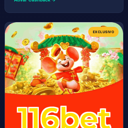
EXCLUSIVO