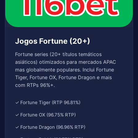
Jogos Fortune (20+)
Fortune series (20+ títulos temáticos
asiáticos) otimizados para mercados APAC
mas globalmente populares. Inclui Fortune
Tiger, Fortune OX, Fortune Dragon e mais
com RTPs 96%+.
✓ Fortune Tiger (RTP 96.81%)
✓ Fortune OX (96.75% RTP)
✓ Fortune Dragon (96.96% RTP)