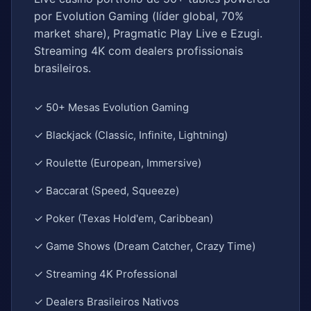
por Evolution Gaming (líder global, 70%
market share), Pragmatic Play Live e Ezugi.
Streaming 4K com dealers profissionais
brasileiros.
✓ 50+ Mesas Evolution Gaming
✓ Blackjack (Classic, Infinite, Lightning)
✓ Roulette (European, Immersive)
✓ Baccarat (Speed, Squeeze)
✓ Poker (Texas Hold'em, Caribbean)
✓ Game Shows (Dream Catcher, Crazy Time)
✓ Streaming 4K Professional
✓ Dealers Brasileiros Nativos