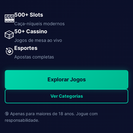
500+ Slots
🎰
Caça-níqueis modernos
50+ Cassino
🎲
Jogos de mesa ao vivo
Esportes
🎯
Apostas completas
Explorar Jogos
Ver Categorias
🔞 Apenas para maiores de 18 anos. Jogue com
responsabilidade.