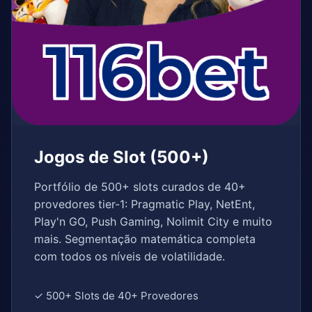
Jogos de Slot (500+)
Portfólio de 500+ slots curados de 40+
provedores tier-1: Pragmatic Play, NetEnt,
Play'n GO, Push Gaming, Nolimit City e muito
mais. Segmentação matemática completa
com todos os níveis de volatilidade.
✓ 500+ Slots de 40+ Provedores