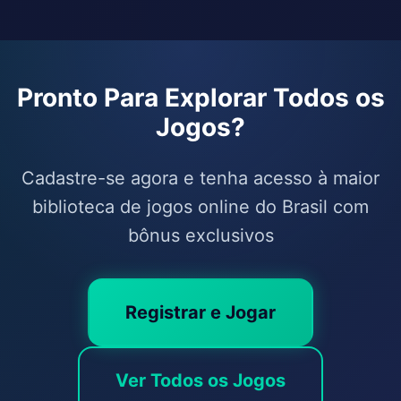
Pronto Para Explorar Todos os
Jogos?
Cadastre-se agora e tenha acesso à maior
biblioteca de jogos online do Brasil com
bônus exclusivos
Registrar e Jogar
Ver Todos os Jogos