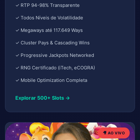
✓ RTP 94-98% Transparente
✓ Todos Níveis de Volatilidade
✓ Megaways até 117.649 Ways
✓ Cluster Pays & Cascading Wins
✓ Progressive Jackpots Networked
✓ RNG Certificado (iTech, eCOGRA)
✓ Mobile Optimization Completa
Explorar 500+ Slots →
🎥 AO VIVO