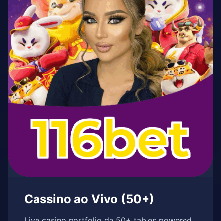
Cassino ao Vivo (50+)
Live casino portfolio de 50+ tables powered