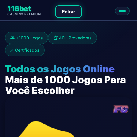
116bet
Entrar
CASSINO PREMIUM
🎮 +1000 Jogos
🏆 40+ Provedores
✅ Certificados
Todos os Jogos Online
Mais de 1000 Jogos Para
Você Escolher